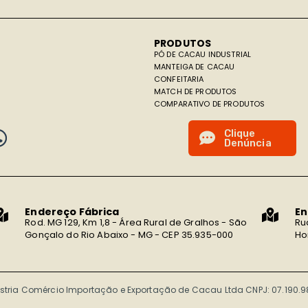
PRODUTOS
PÓ DE CACAU INDUSTRIAL
MANTEIGA DE CACAU
CONFEITARIA
MATCH DE PRODUTOS
COMPARATIVO DE PRODUTOS
C
l
i
q
u
e
D
e
n
ú
n
c
i
a
Endereço Fábrica
En
Rod. MG 129, Km 1,8 - Área Rural de Gralhos - São
Ru
Gonçalo do Rio Abaixo - MG - CEP 35.935-000
Ho
ústria Comércio Importação e Exportação de Cacau Ltda CNPJ: 07.190.