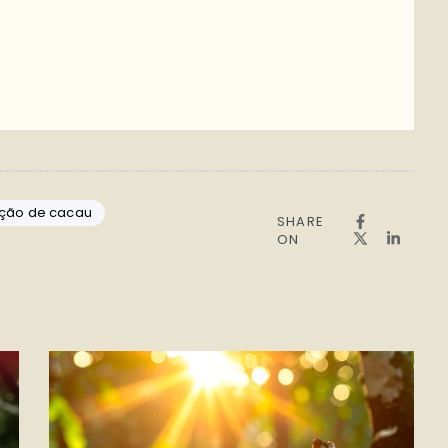
ção de cacau
SHARE
ON