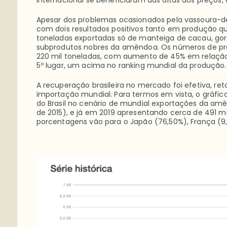
internacional se beneficiaram das altas dos preços,
Apesar dos problemas ocasionados pela vassoura-d
com dois resultados positivos tanto em produção q
toneladas exportadas só de manteiga de cacau, gor
subprodutos nobres da amêndoa.
Os números de pr
220 mil toneladas, com aumento de 45% em relação a
5º lugar, um acima no ranking mundial da produção.
A recuperação brasileira no mercado foi efetiva, r
importação mundial. Para termos em vista, o gráf
do Brasil no cenário de mundial exportações da a
de 2015), e já em 2019 apresentando cerca de 491 mil
porcentagens vão para o Japão (76,50%), França (9,