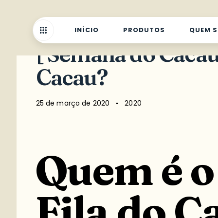
Published
Published
INÍCIO
PRODUTOS
QUEM 
on:
in:
[ Semana do Cacau ]
Cacau?
25 de março de 2020
2020
Quem é o 
Fila do C