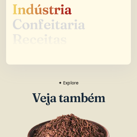
Confeitaria
Confeitaria
Receitas
Receitas
✦ Explore
Veja também