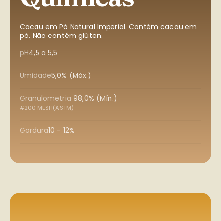
Cacau em Pó Natural Imperial. Contém cacau em
pó. Não contém glúten.
pH
4,5 a 5,5
Umidade
5,0% (Máx.)
Granulometria
98,0% (Mín.)
#200 MESH(ASTM)
Gordura
10 - 12%