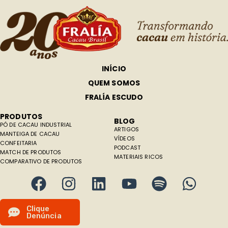
INÍCIO
QUEM SOMOS
FRALÍA ESCUDO
PRODUTOS
BLOG
PÓ DE CACAU INDUSTRIAL
ARTIGOS
MANTEIGA DE CACAU
VÍDEOS
CONFEITARIA
PODCAST
MATCH DE PRODUTOS
MATERIAIS RICOS
COMPARATIVO DE PRODUTOS
C
l
i
q
u
e
D
e
n
ú
n
c
i
a