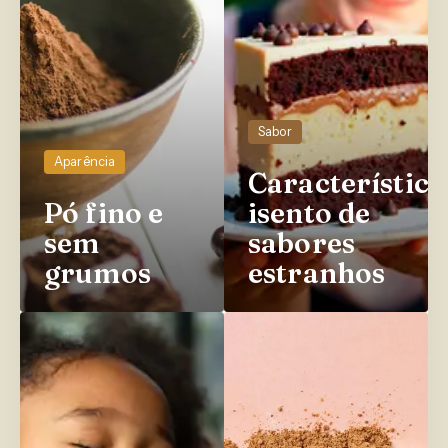
Sabor
Aparência
Característico
Pó fino e
isento de
sem
sabores
grumos
estranhos