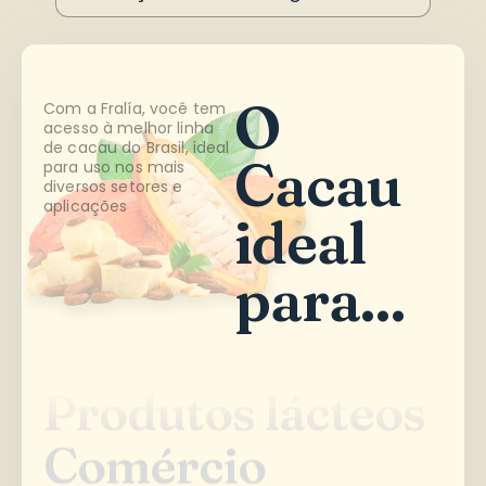
O
Com a Fralía, você tem
acesso à melhor linha
de cacau do Brasil, ideal
Cacau
para uso nos mais
diversos setores e
aplicações
ideal
para...
Produtos lácteos
Produtos lácteos
Comércio
Comércio
Indústria
Indústria