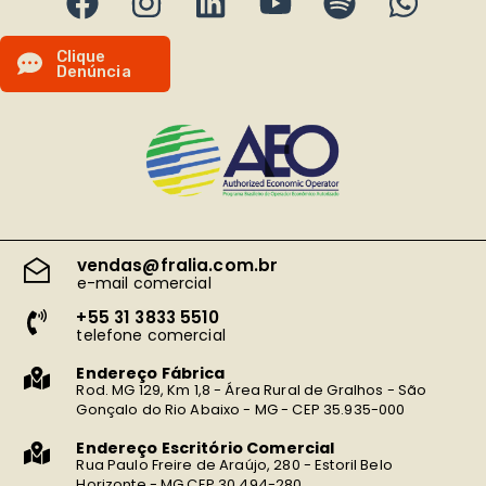
C
l
i
q
u
e
D
e
n
ú
n
c
i
a
vendas@fralia.com.br
e-mail comercial
+55 31 3833 5510
telefone comercial
Endereço Fábrica
Rod. MG 129, Km 1,8 - Área Rural de Gralhos - São
Gonçalo do Rio Abaixo - MG - CEP 35.935-000
Endereço Escritório Comercial
Rua Paulo Freire de Araújo, 280 - Estoril Belo
Horizonte - MG CEP 30.494-280