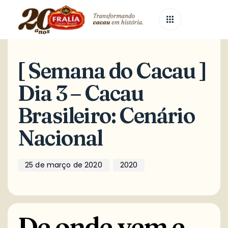
Published
Published
on:
in:
[ Semana do Cacau ]
Dia 3 – Cacau
Brasileiro: Cenário
Nacional
25 de março de 2020
2020
De onde vem e