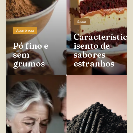
Sabor
Aparência
Característico
Pó fino e
isento de
sem
sabores
grumos
estranhos