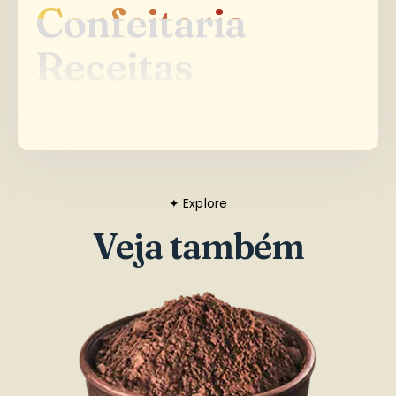
Receitas
Receitas
✦ Explore
Veja também