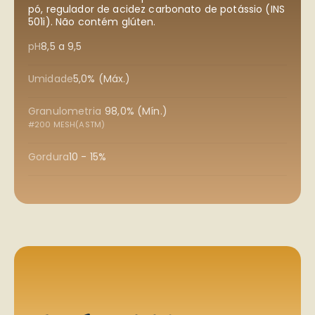
pó, regulador de acidez carbonato de potássio (INS
501i). Não contém glúten.
pH
8,5 a 9,5
Umidade
5,0% (Máx.)
Granulometria
98,0% (Mín.)
#200 MESH(ASTM)
Gordura
10 - 15%