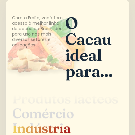
O
Com a Fralía, você tem
acesso à melhor linha
de cacau do Brasil, ideal
Cacau
para uso nos mais
diversos setores e
aplicações
ideal
para...
Produtos lácteos
Produtos lácteos
Comércio
Comércio
Indústria
Indústria
Confeitaria
Confeitaria