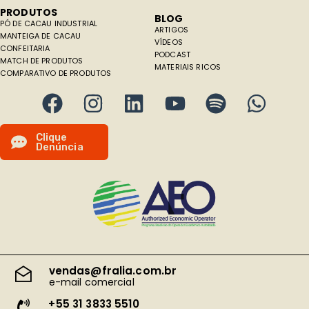
PRODUTOS
BLOG
PÓ DE CACAU INDUSTRIAL
ARTIGOS
MANTEIGA DE CACAU
VÍDEOS
CONFEITARIA
PODCAST
MATCH DE PRODUTOS
MATERIAIS RICOS
COMPARATIVO DE PRODUTOS
C
l
i
q
u
e
D
e
n
ú
n
c
i
a
vendas@fralia.com.br
e-mail comercial
+55 31 3833 5510