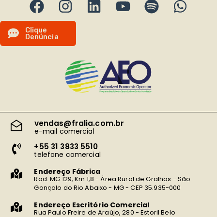
C
l
i
q
u
e
D
e
n
ú
n
c
i
a
vendas@fralia.com.br
e-mail comercial
+55 31 3833 5510
telefone comercial
Endereço Fábrica
Rod. MG 129, Km 1,8 - Área Rural de Gralhos - São
Gonçalo do Rio Abaixo - MG - CEP 35.935-000
Endereço Escritório Comercial
Rua Paulo Freire de Araújo, 280 - Estoril Belo