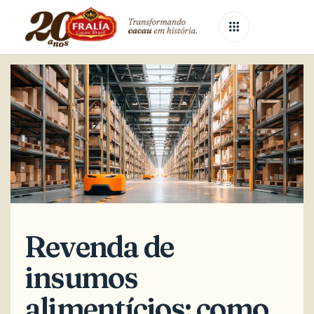
Published
Published
on:
in:
Revenda de
insumos
alimentícios: como