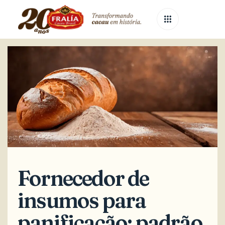
Published
Published
on:
in:
Fornecedor de
insumos para
panificação: padrão,