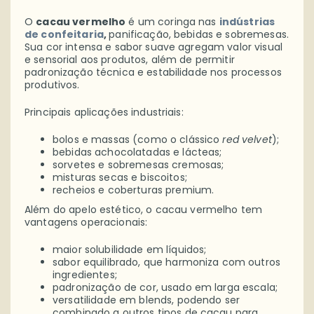
O
cacau vermelho
é um coringa nas
indústrias
de confeitaria
,
panificação, bebidas e sobremesas.
Sua cor intensa e sabor suave agregam valor visual
e sensorial aos produtos, além de permitir
padronização técnica e estabilidade nos processos
produtivos.
Principais aplicações industriais:
bolos e massas (como o clássico
red velvet
);
bebidas achocolatadas e lácteas;
sorvetes e sobremesas cremosas;
misturas secas e biscoitos;
recheios e coberturas premium.
Além do apelo estético, o cacau vermelho tem
vantagens operacionais:
maior solubilidade em líquidos;
sabor equilibrado, que harmoniza com outros
ingredientes;
padronização de cor, usado em larga escala;
versatilidade em blends, podendo ser
combinado a outros tipos de cacau para