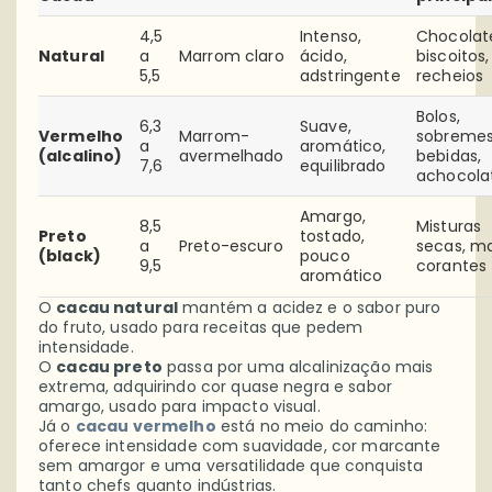
4,5
Intenso,
Chocolat
Natural
a
Marrom claro
ácido,
biscoitos,
5,5
adstringente
recheios
Bolos,
6,3
Suave,
Vermelho
Marrom-
sobremes
a
aromático,
(alcalino)
avermelhado
bebidas,
7,6
equilibrado
achocola
Amargo,
8,5
Misturas
Preto
tostado,
a
Preto-escuro
secas, ma
(black)
pouco
9,5
corantes
aromático
O
cacau natural
mantém a acidez e o sabor puro
do fruto, usado para receitas que pedem
intensidade.
O
cacau preto
passa por uma alcalinização mais
extrema, adquirindo cor quase negra e sabor
amargo, usado para impacto visual.
Já o
cacau vermelho
está no meio do caminho:
oferece intensidade com suavidade, cor marcante
sem amargor e uma versatilidade que conquista
tanto chefs quanto indústrias.