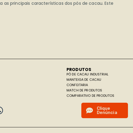
as principais características dos pós de cacau. Este
PRODUTOS
PÓ DE CACAU INDUSTRIAL
MANTEIGA DE CACAU
CONFEITARIA
MATCH DE PRODUTOS
COMPARATIVO DE PRODUTOS
C
l
i
q
u
e
D
e
n
ú
n
c
i
a