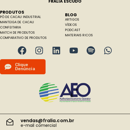
FRALÍA ESCUDO
PRODUTOS
BLOG
PÓ DE CACAU INDUSTRIAL
ARTIGOS
MANTEIGA DE CACAU
VÍDEOS
CONFEITARIA
PODCAST
MATCH DE PRODUTOS
MATERIAIS RICOS
COMPARATIVO DE PRODUTOS
C
l
i
q
u
e
D
e
n
ú
n
c
i
a
vendas@fralia.com.br
e-mail comercial