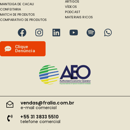
ARTIGOS
MANTEIGA DE CACAU
VÍDEOS
CONFEITARIA
PODCAST
MATCH DE PRODUTOS
MATERIAIS RICOS
COMPARATIVO DE PRODUTOS
C
l
i
q
u
e
D
e
n
ú
n
c
i
a
vendas@fralia.com.br
e-mail comercial
+55 31 3833 5510
telefone comercial