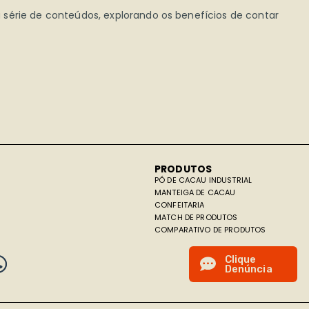
série de conteúdos, explorando os benefícios de contar
PRODUTOS
PÓ DE CACAU INDUSTRIAL
MANTEIGA DE CACAU
CONFEITARIA
MATCH DE PRODUTOS
COMPARATIVO DE PRODUTOS
C
l
i
q
u
e
D
e
n
ú
n
c
i
a