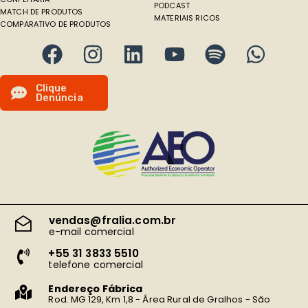
PODCAST
MATCH DE PRODUTOS
MATERIAIS RICOS
COMPARATIVO DE PRODUTOS
C
l
i
q
u
e
D
e
n
ú
n
c
i
a
vendas@fralia.com.br
e-mail comercial
+55 31 3833 5510
telefone comercial
Endereço Fábrica
Rod. MG 129, Km 1,8 - Área Rural de Gralhos - São