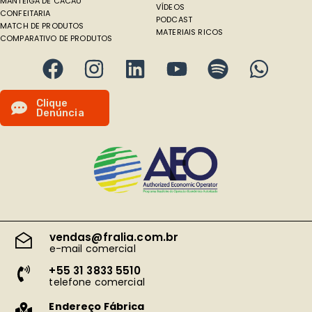
MANTEIGA DE CACAU
VÍDEOS
CONFEITARIA
PODCAST
MATCH DE PRODUTOS
MATERIAIS RICOS
COMPARATIVO DE PRODUTOS
C
l
i
q
u
e
D
e
n
ú
n
c
i
a
vendas@fralia.com.br
e-mail comercial
+55 31 3833 5510
telefone comercial
Endereço Fábrica