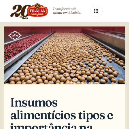
Published
Published
on:
in:
Insumos
alimentícios tipos e
importância na