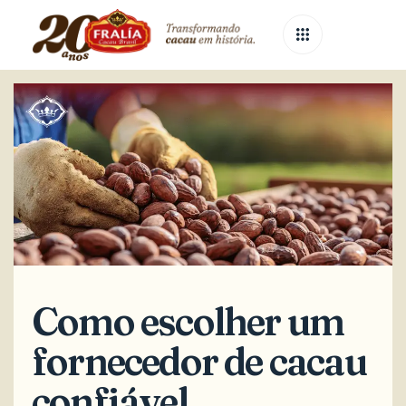
Published
Published
on:
in:
Como escolher um
fornecedor de cacau
confiável